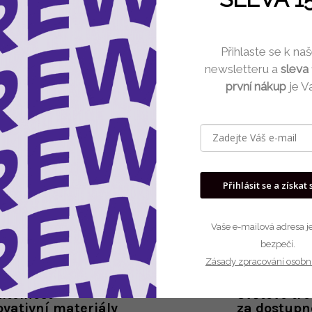
Můžete se ale podívat na osta
Přihlaste se k n
newsletteru a
sleva
Zpět do obchod
první nákup
je V
Přihlásit se a získat 
Vaše e-mailová adresa je
bezpečí.
Zásady zpracování osobn
itelnost
Světové tr
ovativní materiály
za dostupn