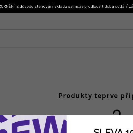
ORNĚNÍ: Z důvodu stěhování skladu se může prodloužit doba dodání zás
Produkty teprve př
SLEVA 1