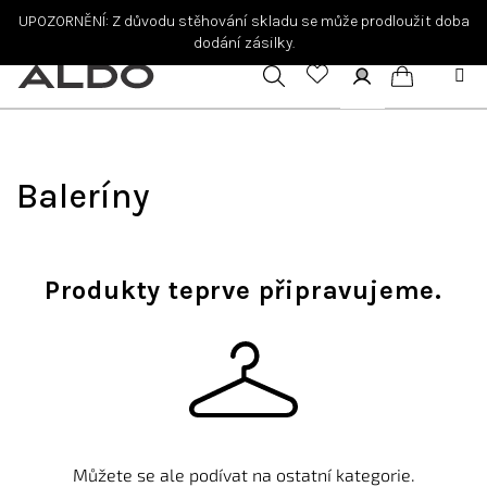
Přejít
UPOZORNĚNÍ: Z důvodu stěhování skladu se může prodloužit doba
na
dodání zásilky.
obsah
Hledat
Přihlášení
Nákupní
košík
Baleríny
Produkty teprve připravujeme.
Můžete se ale podívat na ostatní kategorie.