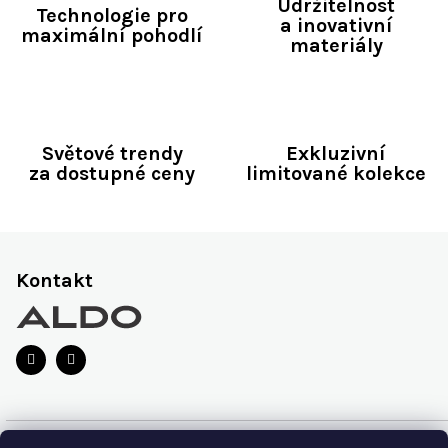
Udržitelnost
Technologie pro
a inovativní
maximální pohodlí
materiály
Světové trendy
Exkluzivní
za dostupné ceny
limitované kolekce
Z
á
Kontakt
p
a
t
í
O značce