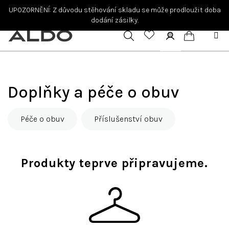
Přejít
UPOZORNĚNÍ: Z důvodu stěhování skladu se může prodloužit doba
na
dodání zásilky.
obsah
Hledat
Přihlášení
Nákupní
košík
Doplňky a péče o obuv
Péče o obuv
Příslušenství obuv
Produkty teprve připravujeme.