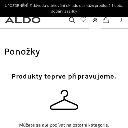
Přejít
UPOZORNĚNÍ: Z důvodu stěhování skladu se může prodloužit doba
na
dodání zásilky.
obsah
Hledat
Přihlášení
Nákupní
košík
Ponožky
Produkty teprve připravujeme.
Můžete se ale podívat na ostatní kategorie.