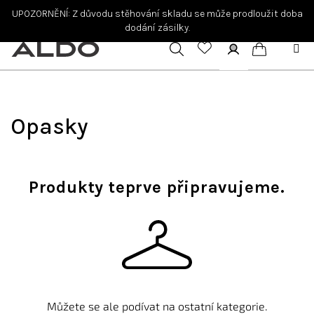
Přejít
UPOZORNĚNÍ: Z důvodu stěhování skladu se může prodloužit doba
na
dodání zásilky.
obsah
Hledat
Přihlášení
Nákupní
košík
Opasky
Produkty teprve připravujeme.
Můžete se ale podívat na ostatní kategorie.