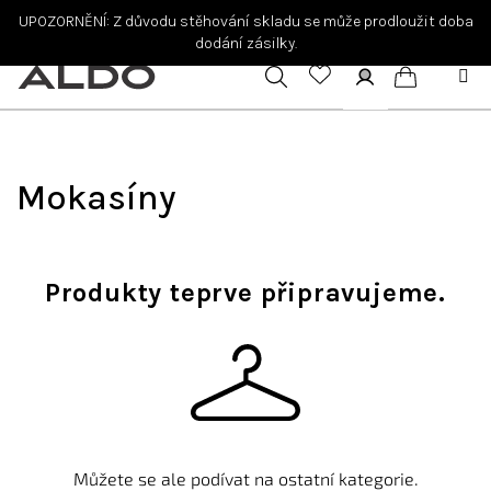
Přejít
UPOZORNĚNÍ: Z důvodu stěhování skladu se může prodloužit doba
na
dodání zásilky.
obsah
Hledat
Přihlášení
Nákupní
košík
Mokasíny
Produkty teprve připravujeme.
Můžete se ale podívat na ostatní kategorie.