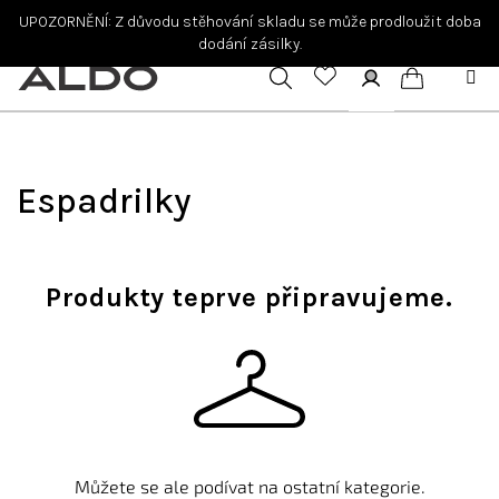
Přejít
UPOZORNĚNÍ: Z důvodu stěhování skladu se může prodloužit doba
na
dodání zásilky.
obsah
Hledat
Přihlášení
Nákupní
košík
Espadrilky
Produkty teprve připravujeme.
Můžete se ale podívat na ostatní kategorie.