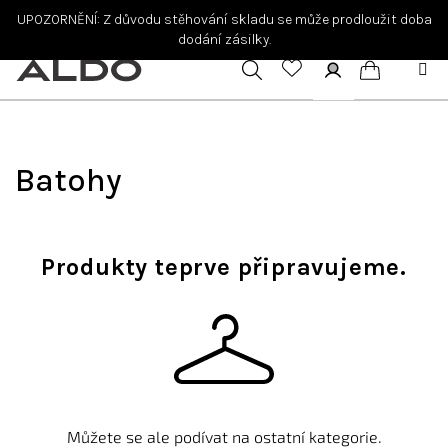
Přejít
UPOZORNĚNÍ: Z důvodu stěhování skladu se může prodloužit doba
na
dodání zásilky.
obsah
Hledat
Přihlášení
Nákupní
košík
Batohy
Produkty teprve připravujeme.
Můžete se ale podívat na ostatní kategorie.