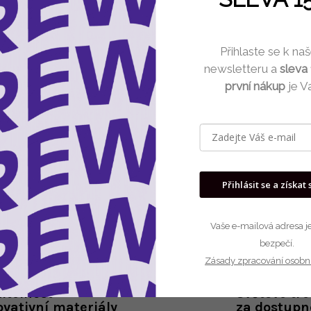
Můžete se ale podívat na osta
Přihlaste se k n
newsletteru a
sleva
Zpět do obchod
první nákup
je V
Přihlásit se a získat 
Vaše e-mailová adresa je
bezpečí.
Zásady zpracování osobn
itelnost
Světové tr
ovativní materiály
za dostupn