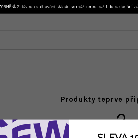
ORNĚNÍ: Z důvodu stěhování skladu se může prodloužit doba dodání zás
Produkty teprve př
SLEVA 1