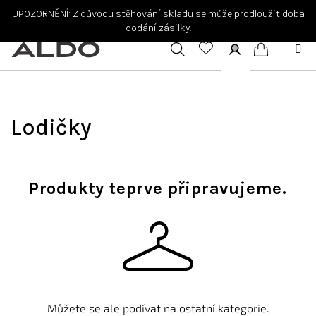
Přejít
UPOZORNĚNÍ: Z důvodu stěhování skladu se může prodloužit doba
na
dodání zásilky.
obsah
Hledat
Přihlášení
Nákupní
košík
Lodičky
Produkty teprve připravujeme.
Můžete se ale podívat na ostatní kategorie.