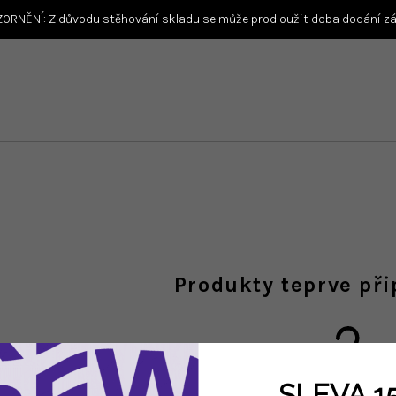
ORNĚNÍ: Z důvodu stěhování skladu se může prodloužit doba dodání zás
Produkty teprve př
SLEVA 1