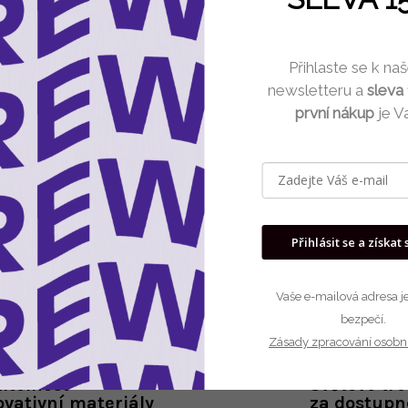
Můžete se ale podívat na osta
Přihlaste se k n
newsletteru a
sleva
Zpět do obchod
první nákup
je V
Přihlásit se a získat 
Vaše e-mailová adresa je
bezpečí.
Zásady zpracování osobn
itelnost
Světové tr
ovativní materiály
za dostupn