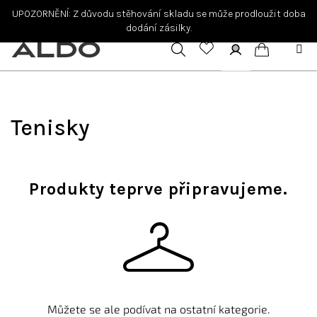
Přejít
UPOZORNĚNÍ: Z důvodu stěhování skladu se může prodloužit doba
na
dodání zásilky.
obsah
Hledat
Přihlášení
Nákupní
košík
Tenisky
Produkty teprve připravujeme.
Můžete se ale podívat na ostatní kategorie.