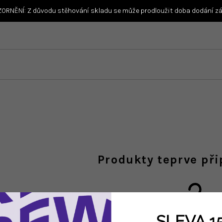
ORNĚNÍ: Z důvodu stěhování skladu se může prodloužit doba dodání zás
Produkty teprve př
SLEVA 1