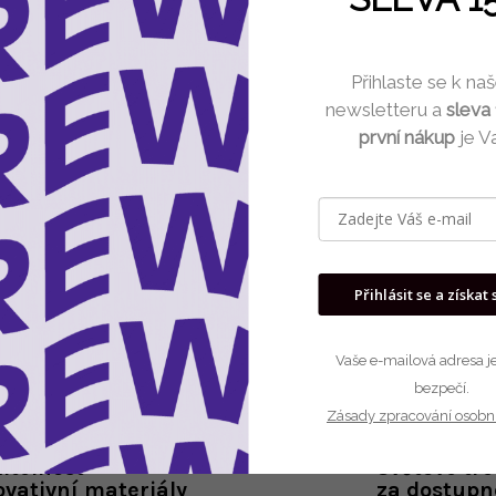
Můžete se ale podívat na osta
Přihlaste se k n
newsletteru a
sleva
Zpět do obchod
první nákup
je V
Přihlásit se a získat 
Vaše e-mailová adresa je
bezpečí.
Zásady zpracování osobn
itelnost
Světové tr
ovativní materiály
za dostupn