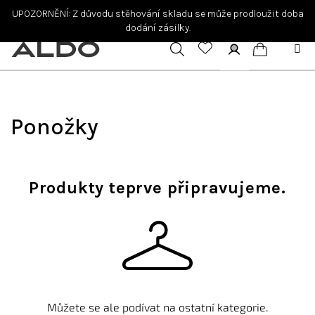
Přejít
UPOZORNĚNÍ: Z důvodu stěhování skladu se může prodloužit doba
na
dodání zásilky.
obsah
Hledat
Přihlášení
Nákupní
košík
Ponožky
Produkty teprve připravujeme.
Můžete se ale podívat na ostatní kategorie.