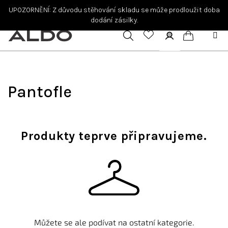
Přejít
UPOZORNĚNÍ: Z důvodu stěhování skladu se může prodloužit doba
na
dodání zásilky.
obsah
Hledat
Přihlášení
Nákupní
košík
Pantofle
Produkty teprve připravujeme.
Můžete se ale podívat na ostatní kategorie.