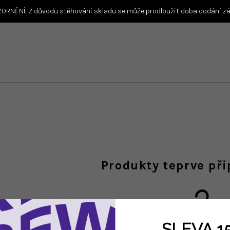
ORNĚNÍ: Z důvodu stěhování skladu se může prodloužit doba dodání zás
Produkty teprve př
SLEVA 1