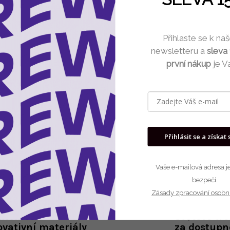
Můžete se ale podívat na osta
Přihlaste se k n
newsletteru a
sleva
Zpět do obchod
první nákup
je V
Přihlásit se a získat 
Vaše e-mailová adresa je
bezpečí.
Zásady zpracování osobn
itelnost
Světové tr
ovativní materiály
za dostupn