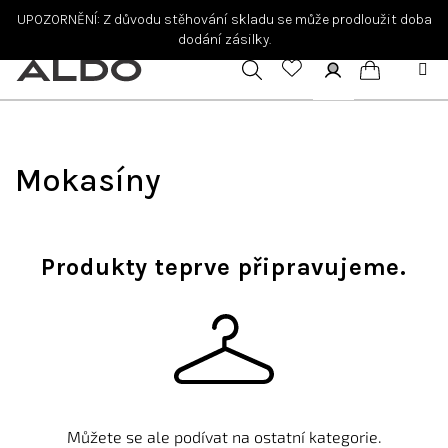
Přejít
UPOZORNĚNÍ: Z důvodu stěhování skladu se může prodloužit doba
na
dodání zásilky.
obsah
Hledat
Přihlášení
Nákupní
košík
Mokasíny
Produkty teprve připravujeme.
Můžete se ale podívat na ostatní kategorie.