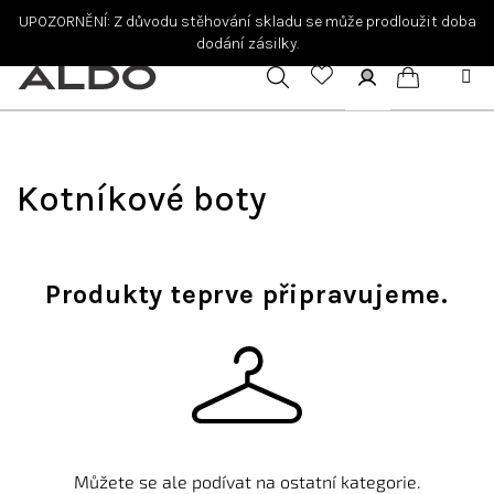
Přejít
UPOZORNĚNÍ: Z důvodu stěhování skladu se může prodloužit doba
na
dodání zásilky.
obsah
Hledat
Přihlášení
Nákupní
košík
Kotníkové boty
Produkty teprve připravujeme.
Můžete se ale podívat na ostatní kategorie.