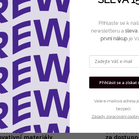
Můžete se ale podívat na osta
Přihlaste se k n
newsletteru a
sleva
Zpět do obchod
první nákup
je V
Přihlásit se a získat 
Vaše e-mailová adresa je
bezpečí.
Zásady zpracování osobn
itelnost
Světové tr
ovativní materiály
za dostupn