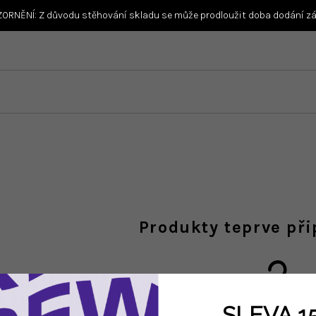
ORNĚNÍ: Z důvodu stěhování skladu se může prodloužit doba dodání zás
Produkty teprve př
SLEVA 1