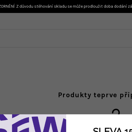
ORNĚNÍ: Z důvodu stěhování skladu se může prodloužit doba dodání zás
Produkty teprve př
SLEVA 1