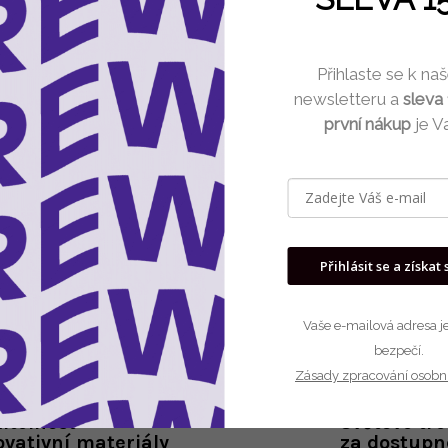
Můžete se ale podívat na osta
Přihlaste se k n
newsletteru a
sleva
Zpět do obchod
první nákup
je V
Přihlásit se a získat 
Vaše e-mailová adresa je
bezpečí.
Zásady zpracování osobn
itelnost
Světové tr
ovativní materiály
za dostupn