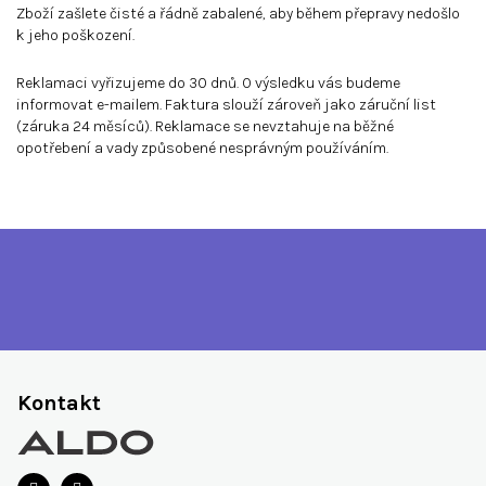
Zboží zašlete čisté a řádně zabalené, aby během přepravy nedošlo
k jeho poškození.
Reklamaci vyřizujeme do 30 dnů. O výsledku vás budeme
informovat e-mailem. Faktura slouží zároveň jako záruční list
(záruka 24 měsíců). Reklamace se nevztahuje na běžné
opotřebení a vady způsobené nesprávným používáním.
Z
á
Kontakt
p
a
t