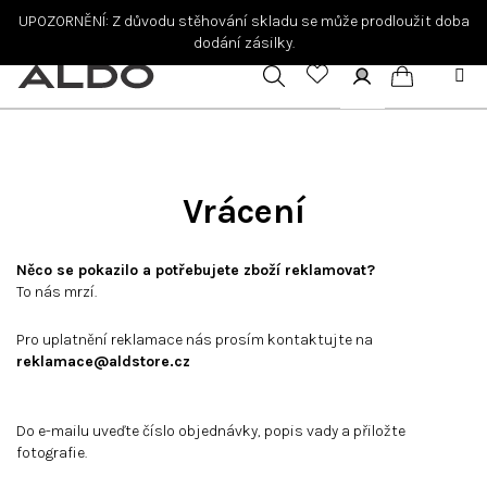
Přejít
UPOZORNĚNÍ: Z důvodu stěhování skladu se může prodloužit doba
na
dodání zásilky.
obsah
Hledat
Přihlášení
Nákupní
košík
Vrácení
Něco se pokazilo a potřebujete zboží reklamovat?
To nás mrzí.
Pro uplatnění reklamace nás prosím kontaktujte na
reklamace@aldstore.cz
Do e-mailu uveďte číslo objednávky, popis vady a přiložte
fotografie.