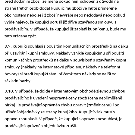
před dodáním zboží, zejména pokud není schopen z důvodů na
straně třetích osob dodat kupujícímu zboží ve lhůtě přiměřené
okolnostem nebo se již zboží nevyrábí nebo nedodává nebo pokud
vyjde najevo, že kupující porušil již dříve uzavřenou smlouvu s
prodávajícím. V případě, že kupující již zaplatil kupní cenu, bude mu
tato vrácena zpět.
3.9. Kupující souhlasí s použitím komunikačních prostředků na dálku
při uzavírání kupní smlouvy. Náklady vzniklé kupujícímu při použití
komunikačních prostředků na dálku v souvislosti s uzavřením kupní
smlouvy (náklady na internetové připojení, náklady na telefonní
hovory) si hradí kupující sám, přičemž tyto náklady se neliší od
základní sazby.
3.10. V případě, že dojde v internetovém obchodě zjevnou chybou
prodávajícího k uvedení nesprávné ceny zboží (cena nepřiměřeně
nízká), je prodávající oprávněn chybu opravit (změnit cenu) i po
učinění objednávky ze strany kupujícího. Kupující však musí s
opravou souhlasit. V případě, že kupující s opravou nesouhlasí, je
prodávající oprávněn objednávku zrušit.