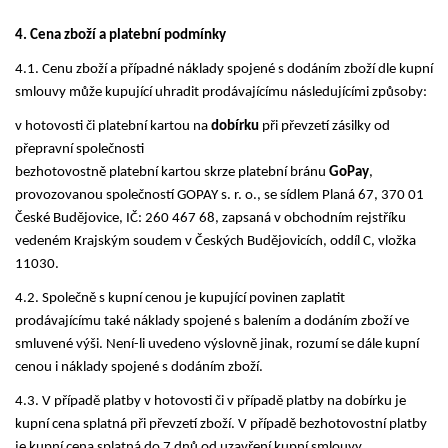
4. Cena zboží a platební podmínky
4.1. Cenu zboží a případné náklady spojené s dodáním zboží dle kupní
smlouvy může kupující uhradit prodávajícímu následujícími způsoby:
v hotovosti či platební kartou na
dobírku
při převzetí zásilky od
přepravní společnosti
bezhotovostně platební kartou skrze platební bránu
GoPay
,
provozovanou společností GOPAY s. r. o., se sídlem Planá 67, 370 01
České Budějovice, IČ: 260 467 68, zapsaná v obchodním rejstříku
vedeném Krajským soudem v Českých Budějovicích, oddíl C, vložka
11030.
4.2. Společně s kupní cenou je kupující povinen zaplatit
prodávajícímu také náklady spojené s b
alením a dodáním zboží ve
smluvené výši. Není-li uvedeno výslovně jinak, rozumí se dále kupní
cenou i náklady spojené s dodáním zboží.
4.3. V případě platby v hotovosti či v případě platby na dobírku je
kupní cena splatná při převzetí zboží. V případě bezhotovostní platby
je kupní cena splatná do 7 dnů od uzavření kupní smlouvy.