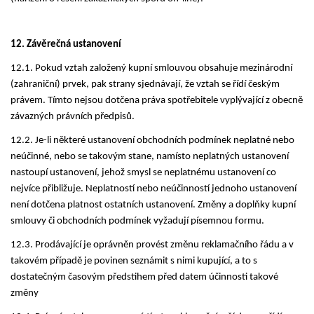
12. Závěrečná ustanovení
12.1. Pokud vztah založený kupní smlouvou obsahuje mezinárodní
(zahraniční) prvek, pak strany sjednávají, že vztah se řídí českým
právem. Tímto nejsou dotčena práva spotřebitele vyplývající z obecně
závazných právních předpisů.
12.2. Je-li některé ustanovení obchodních podmínek neplatné nebo
neúčinné, nebo se takovým stane, namísto neplatných ustanovení
nastoupí ustanovení, jehož smysl se neplatnému ustanovení co
nejvíce přibližuje. Neplatností nebo neúčinností jednoho ustanovení
není dotčena platnost ostatních ustanovení. Změny a doplňky kupní
smlouvy či obchodních podmínek vyžadují písemnou formu.
12.3. Prodávající je oprávněn provést změnu reklamačního řádu a v
takovém případě je povinen seznámit s nimi kupující, a to s
dostatečným časovým předstihem před datem účinnosti takové
změny