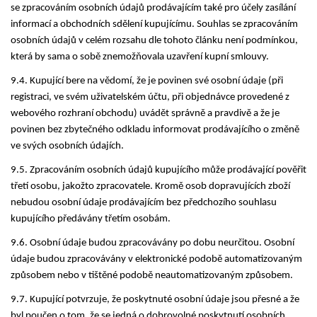
se zpracováním osobních údajů prodávajícím také pro účely zasílání
informací a obchodních sdělení kupujícímu. Souhlas se zpracováním
osobních údajů v celém rozsahu dle tohoto článku není podmínkou,
která by sama o sobě znemožňovala uzavření kupní smlouvy.
9.4. Kupující bere na vědomí, že je povinen své osobní údaje (při
registraci, ve svém uživatelském účtu, při objednávce provedené z
webového rozhraní obchodu) uvádět správně a pravdivě a že je
povinen bez zbytečného odkladu informovat prodávajícího o změně
ve svých osobních údajích.
9.5. Zpracováním osobních údajů kupujícího může prodávající pověřit
třetí osobu, jakožto zpracovatele. Kromě osob dopravujících zboží
nebudou osobní údaje prodávajícím bez předchozího souhlasu
kupujícího předávány třetím osobám.
9.6. Osobní údaje budou zpracovávány po dobu neurčitou. Osobní
údaje budou zpracovávány v elektronické podobě automatizovaným
způsobem nebo v tištěné podobě neautomatizovaným způsobem.
9.7. Kupující potvrzuje, že poskytnuté osobní údaje jsou přesné a že
byl poučen o tom, že se jedná o dobrovolné poskytnutí osobních