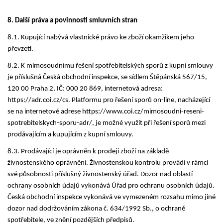
8. Další práva a povinnosti smluvních stran
8.1. Kupující nabývá vlastnické právo ke zboží okamžikem jeho
převzetí.
8.2. K mimosoudnímu řešení spotřebitelských sporů z kupní smlouvy
je příslušná Česká obchodní inspekce, se sídlem Štěpánská 567/15,
120 00 Praha 2, IČ: 000 20 869, internetová adresa:
https://adr.coi.cz/cs. Platformu pro řešení sporů on-line, nacházející
se na internetové adrese https://www.coi.cz/mimosoudni-reseni-
spotrebitelskych-sporu-adr/, je možné využít při řešení sporů mezi
prodávajícím a kupujícím z kupní smlouvy.
8.3. Prodávající je oprávněn k prodeji zboží na základě
živnostenského oprávnění. Živnostenskou kontrolu provádí v rámci
své působnosti příslušný živnostenský úřad. Dozor nad oblastí
ochrany osobních údajů vykonává Úřad pro ochranu osobních údajů.
Česká obchodní inspekce vykonává ve vymezeném rozsahu mimo jiné
dozor nad dodržováním zákona č. 634/1992 Sb., o ochraně
spotřebitele, ve znění pozdějších předpisů.