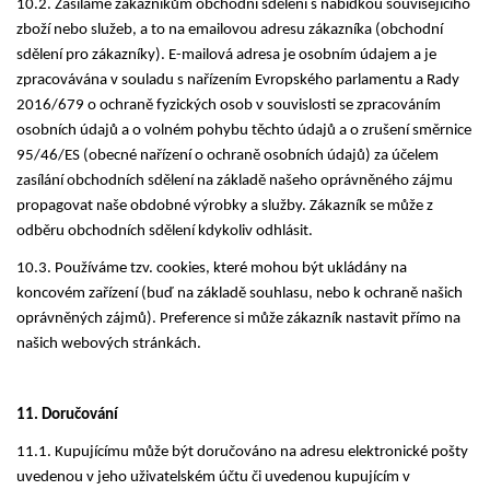
10.2. Zasíláme zákazníkům obchodní sdělení s nabídkou souvisejícího
zboží nebo služeb, a to na emailovou adresu zákazníka (obchodní
sdělení pro zákazníky). E-mailová adresa je osobním údajem a je
zpracovávána v souladu s nařízením Evropského parlamentu a Rady
2016/679 o ochraně fyzických osob v souvislosti se zpracováním
osobních údajů a o volném pohybu těchto údajů a o zrušení směrnice
95/46/ES (obecné nařízení o ochraně osobních údajů) za účelem
zasílání obchodních sdělení na základě našeho oprávněného zájmu
propagovat naše obdobné výrobky a služby. Zákazník se může z
odběru obchodních sdělení kdykoliv odhlásit.
10.3. Používáme tzv. cookies, které mohou být ukládány na
koncovém zařízení (buď na základě souhlasu, nebo k ochraně našich
oprávněných zájmů). Preference si může zákazník nastavit přímo na
našich webových stránkách.
11. Doručování
11.1. Kupujícímu může být doručováno na adresu elektronické pošty
uvedenou v jeho uživatelském účtu či uvedenou kupujícím v