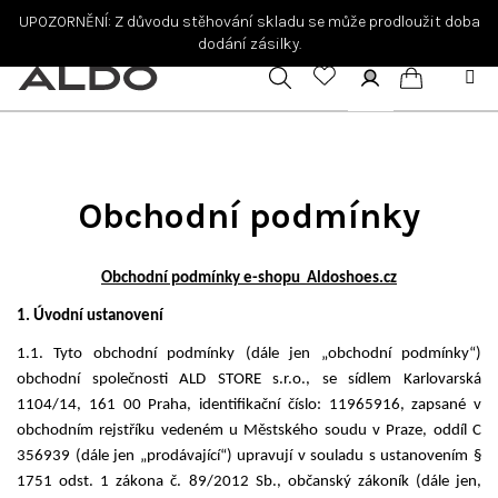
Přejít
UPOZORNĚNÍ: Z důvodu stěhování skladu se může prodloužit doba
na
dodání zásilky.
obsah
Hledat
Přihlášení
Nákupní
košík
Obchodní podmínky
Obchodní podmínky e-shopu Aldoshoes.cz
1. Úvodní ustanovení
1.1. Tyto obchodní podmínky (dále jen „obchodní podmínky“)
obchodní společnosti ALD STORE s.r.o., se sídlem Karlovarská
1104/14, 161 00 Praha, identifikační číslo: 11965916, zapsané v
obchodním rejstříku vedeném u Městského soudu v Praze, oddíl C
356939 (dále jen „prodávající“) upravují v souladu s ustanovením §
1751 odst. 1 zákona č. 89/2012 Sb., občanský zákoník (dále jen,