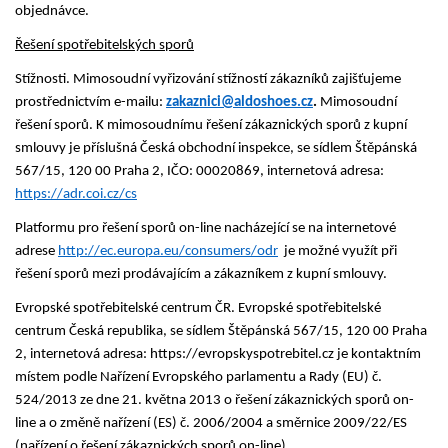
objednávce.
Řešení spotřebitelských sporů
Stížnosti. Mimosoudní vyřizování stížností zákazníků zajišťujeme
prostřednictvím e-mailu:
zakaznici@aldoshoes.cz
.
Mimosoudní
řešení sporů. K mimosoudnímu řešení zákaznických sporů z kupní
smlouvy je
příslušná Česká obchodní inspekce, se sídlem Štěpánská
567/15, 120 00 Praha 2, IČO: 00020869,
internetová adresa:
https://adr.coi.cz/cs
Platformu pro řešení sporů on-line nacházející se na internetové
adrese
http://ec.europa.eu/consumers/odr
je možné využít při
řešení sporů mezi prodávajícím a zákazníkem z kupní smlouvy.
Evropské spotřebitelské centrum ČR. Evropské spotřebitelské
centrum Česká republika, se sídlem Štěpánská 567/15, 120 00 Praha
2, internetová adresa: https://evropskyspotrebitel.cz je kontaktním
místem podle Nařízení Evropského parlamentu a Rady (EU) č.
524/2013 ze dne 21. května 2013 o řešení zákaznických sporů on-
line a o změně nařízení (ES) č. 2006/2004 a směrnice 2009/22/ES
(nařízení o řešení zákaznických sporů on-line).