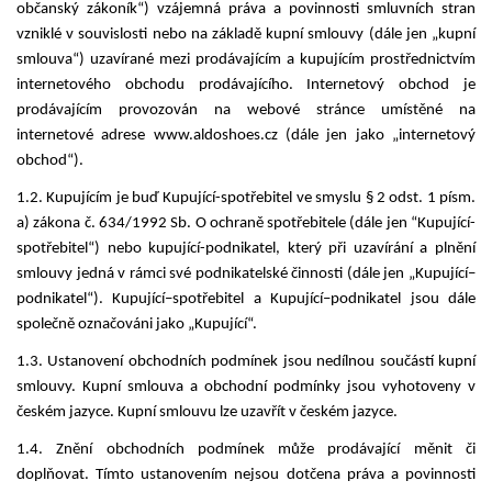
občanský zákoník“) vzájemná práva a povinnosti smluvních stran
vzniklé v souvislosti nebo na základě kupní smlouvy (dále jen „kupní
smlouva“) uzavírané mezi prodávajícím a kupujícím prostřednictvím
internetového obchodu prodávajícího. Internetový obchod je
prodávajícím provozován na webové stránce umístěné na
internetové adrese www.aldoshoes.cz (dále jen jako „internetový
obchod“).
1.2. Kupujícím je buď Kupující-spotřebitel ve smyslu § 2 odst. 1 písm.
a) zákona č. 634/1992 Sb. O ochraně spotřebitele (dále jen “Kupující-
spotřebitel“) nebo kupující-podnikatel, který při uzavírání a plnění
smlouvy jedná v rámci své podnikatelské činnosti (dále jen „Kupující–
podnikatel“). Kupující–spotřebitel a Kupující–podnikatel jsou dále
společně označováni jako „Kupující“.
1.3. Ustanovení obchodních podmínek jsou nedílnou součástí kupní
smlouvy. Kupní smlouva a obchodní podmínky jsou vyhotoveny v
českém jazyce. Kupní smlouvu lze uzavřít v českém jazyce.
1.4. Znění obchodních podmínek může prodávající měnit či
doplňovat. Tímto ustanovením nejsou dotčena práva a povinnosti