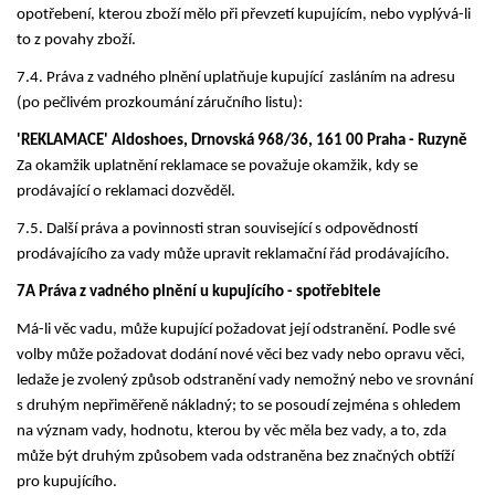
opotřebení, kterou zboží mělo při převzetí kupujícím, nebo vyplývá-li
to z povahy zboží.
7.4. Práva z vadného plnění uplatňuje kupující zasláním na adresu
(po pečlivém prozkoumání
záručního listu
):
'REKLAMACE' Aldoshoes, Drnovská 968/36, 161 00 Praha - Ruzyně
Za okamžik uplatnění reklamace se považuje okamžik, kdy se
prodávající o reklamaci dozvěděl.
7.5. Další práva a povinnosti stran související s odpovědností
prodávajícího za vady může upravit reklamační řád prodávajícího.
7A Práva z vadného plnění u kupujícího - spotřebitele
Má-li věc vadu, může kupující požadovat její odstranění. Podle své
volby může požadovat dodání nové věci bez vady nebo opravu věci,
ledaže je zvolený způsob odstranění vady nemožný nebo ve srovnání
s druhým nepřiměřeně nákladný; to se posoudí zejména s ohledem
na význam vady, hodnotu, kterou by věc měla bez vady, a to, zda
může být druhým způsobem vada odstraněna bez značných obtíží
pro kupujícího.