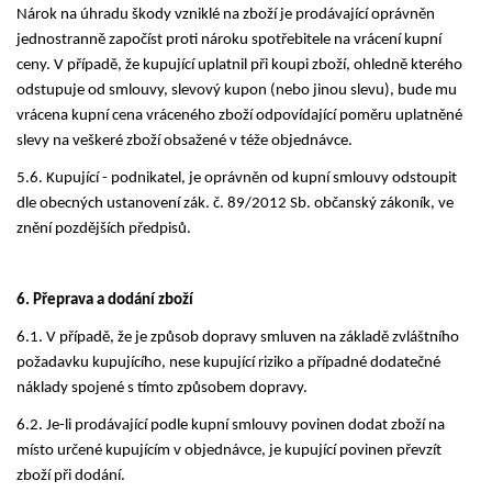
Nárok na úhradu škody vzniklé na zboží je prodávající oprávněn
jednostranně započíst proti nároku spotřebitele na vrácení kupní
ceny. V případě, že kupující uplatnil při koupi zboží, ohledně kterého
odstupuje od smlouvy, slevový kupon (nebo jinou slevu), bude mu
vrácena kupní cena vráceného zboží odpovídající poměru uplatněné
slevy na veškeré zboží obsažené v téže objednávce.
5.6. Kupující - podnikatel, je oprávněn od kupní smlouvy odstoupit
dle obecných ustanovení zák. č. 89/2012 Sb. občanský zákoník, ve
znění pozdějších předpisů.
6. Přeprava a dodání zboží
6.1. V případě, že je způsob dopravy smluven na základě zvláštního
požadavku kupujícího, nese kupující riziko a případné dodatečné
náklady spojené s tímto způsobem dopravy.
6.2. Je-li prodávající podle kupní smlouvy povinen dodat zboží na
místo určené kupujícím v objednávce, je kupující povinen převzít
zboží při dodání.