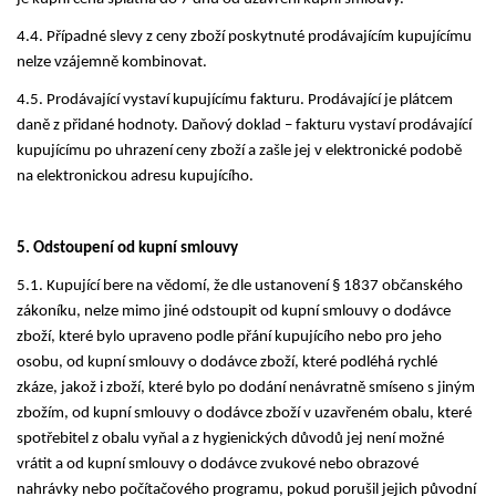
4.4. Případné slevy z ceny zboží poskytnuté prodávajícím kupujícímu
nelze vzájemně kombinovat.
4.5. Prodávající vystaví kupujícímu fakturu. Prodávající je plátcem
daně z přidané hodnoty. Daňový doklad – fakturu vystaví prodávající
kupujícímu po uhrazení ceny zboží a zašle jej v elektronické podobě
na elektronickou adresu kupujícího.
5. Odstoupení od kupní smlouvy
5.1. Kupující bere na vědomí, že dle ustanovení § 1837 občanského
zákoníku, nelze mimo jiné odstoupit od kupní smlouvy o dodávce
zboží, které bylo upraveno podle přání kupujícího nebo pro jeho
osobu, od kupní smlouvy o dodávce zboží, které podléhá rychlé
zkáze, jakož i zboží, které bylo po dodání nenávratně smíseno s jiným
zbožím, od kupní smlouvy o dodávce zboží v uzavřeném obalu, které
spotřebitel z obalu vyňal a z hygienických důvodů jej není možné
vrátit a od kupní smlouvy o dodávce zvukové nebo obrazové
nahrávky nebo počítačového programu, pokud porušil jejich původní