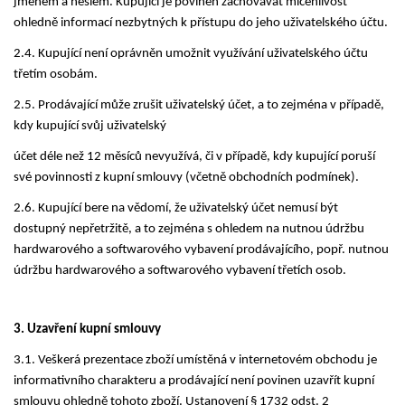
jménem a heslem. Kupující je povinen
zachovávat mlčenlivost
ohledně informací nezbytných k přístupu do jeho uživatelského účtu.
2.4. Kupující není oprávněn umožnit využívání uživatelského účtu
třetím osobám.
2.5. Prodávající může zrušit uživatelský účet, a to zejména v případě,
kdy kupující svůj uživatelský
účet déle než 12 měsíců nevyužívá, či v případě, kdy kupující poruší
své povinnosti z kupní smlouvy (včetně obchodních podmínek).
2.6. Kupující bere na vědomí, že uživatelský účet nemusí být
dostupný nepřetržitě, a to zejména s ohledem na nutnou údržbu
hardwarového a softwarového vybavení prodávajícího, popř. nutnou
údržbu hardwarového a softwarového vybavení třetích osob.
3. Uzavření kupní smlouvy
3.1. Veškerá prezentace zboží umístěná v internetovém obchodu je
informativního charakteru a prodávající není povinen uzavřít kupní
smlouvu ohledně tohoto zboží. Ustanovení § 1732 odst. 2