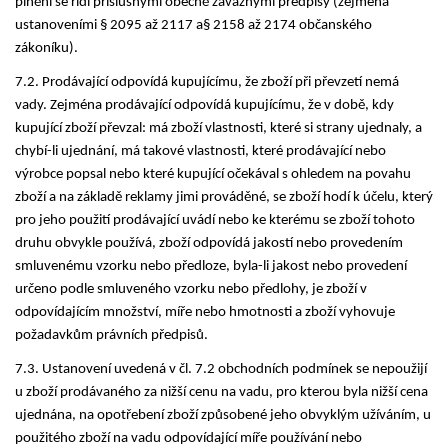
plnění se řídí příslušnými obecně závaznými předpisy (zejména
ustanoveními § 2095 až 2117 a§ 2158 až 2174 občanského
zákoníku).
7.2. Prodávající odpovídá kupujícímu, že zboží při převzetí nemá
vady. Zejména prodávající odpovídá kupujícímu, že v době, kdy
kupující zboží převzal: má zboží vlastnosti, které si strany ujednaly, a
chybí-li ujednání, má takové vlastnosti, které prodávající nebo
výrobce popsal nebo které kupující očekával s ohledem na povahu
zboží a na základě reklamy jimi prováděné, se zboží hodí k účelu, který
pro jeho použití prodávající uvádí nebo ke kterému se zboží tohoto
druhu obvykle používá, zboží odpovídá jakostí nebo provedením
smluvenému vzorku nebo předloze, byla-li jakost nebo provedení
určeno podle smluveného vzorku nebo předlohy, je zboží v
odpovídajícím množství, míře nebo hmotnosti a zboží vyhovuje
požadavkům právních předpisů.
7.3. Ustanovení uvedená v čl. 7.2 obchodních podmínek se nepoužijí
u zboží prodávaného za nižší cenu na vadu, pro kterou byla nižší cena
ujednána, na opotřebení zboží způsobené jeho obvyklým užíváním, u
použitého zboží na vadu odpovídající míře používání nebo