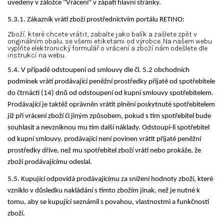
uvedeny v záložce "Vrácení" v zápatí hlavní stránky.
5.3.1. Zákazník vrátí zboží prostřednictvím portálu RETINO:
Zboží, které chcete vrátit, zabalte jako balík a zašlete zpět v
originálním obalu, se všemi etiketami od výrobce. Na našem webu
vyplňte elektronický formulář o vrácení a zboží nám odešlete dle
instrukcí na webu.
5.4. V případě odstoupení od smlouvy dle čl. 5.2 obchodních
podmínek vrátí prodávající peněžní prostředky přijaté od spotřebitele
do čtrnácti (14) dnů od odstoupení od kupní smlouvy spotřebitelem.
Prodávající je taktéž oprávněn vrátit plnění poskytnuté spotřebitelem
již při vrácení zboží či jiným způsobem, pokud s tím spotřebitel bude
souhlasit a nevzniknou mu tím další náklady. Odstoupí-li spotřebitel
od kupní smlouvy, prodávající není povinen vrátit přijaté peněžní
prostředky dříve, než mu spotřebitel zboží vrátí nebo prokáže, že
zboží prodávajícímu odeslal.
5.5. Kupující odpovídá prodávajícímu za snížení hodnoty zboží, které
vzniklo v důsledku nakládání s tímto zbožím jinak, než je nutné k
tomu, aby se kupující seznámil s povahou, vlastnostmi a funkčností
zboží.