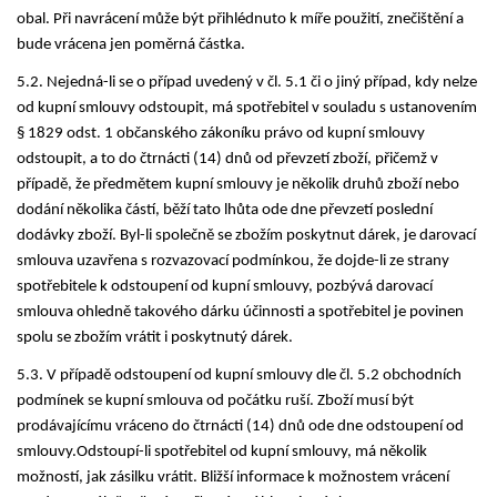
obal. Při navrácení může být přihlédnuto k míře použití, znečištění a
bude vrácena jen poměrná částka.
5.2. Nejedná-li se o případ uvedený v čl. 5.1 či o jiný případ, kdy nelze
od kupní smlouvy odstoupit, má spotřebitel v souladu s ustanovením
§ 1829 odst. 1 občanského zákoníku právo od kupní smlouvy
odstoupit, a to do čtrnácti (14) dnů od převzetí zboží, přičemž v
případě, že předmětem kupní smlouvy je několik druhů zboží nebo
dodání několika částí, běží tato lhůta ode dne převzetí poslední
dodávky zboží. Byl-li společně se zbožím poskytnut dárek, je darovací
smlouva uzavřena s rozvazovací podmínkou, že dojde-li ze strany
spotřebitele k odstoupení od kupní smlouvy, pozbývá darovací
smlouva ohledně takového dárku účinnosti a spotřebitel je povinen
spolu se zbožím vrátit i poskytnutý dárek.
5.3. V případě odstoupení od kupní smlouvy dle čl. 5.2 obchodních
podmínek se kupní smlouva od počátku ruší. Zboží musí být
prodávajícímu vráceno do čtrnácti (14) dnů ode dne odstoupení od
smlouvy.Odstoupí-li spotřebitel od kupní smlouvy, má několik
možností, jak zásilku vrátit. Bližší informace k možnostem vrácení