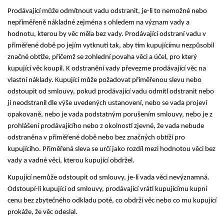
Prodávající může odmítnout vadu odstranit, je-li to nemožné nebo
nepřiměřeně nákladné zejména s ohledem na význam vady a
hodnotu, kterou by věc měla bez vady. Prodávající odstraní vadu v
přiměřené době po jejím vytknutí tak, aby tím kupujícímu nezpůsobil
značné obtíže, přičemž se zohlední povaha věci a účel, pro který
kupující věc koupil. K odstranění vady převezme prodávající věc na
vlastní náklady. Kupující může požadovat přiměřenou slevu nebo
odstoupit od smlouvy, pokud prodávající vadu odmítl odstranit nebo
ji neodstranil dle výše uvedených ustanovení, nebo se vada projeví
opakovaně, nebo je vada podstatným porušením smlouvy, nebo je z
prohlášení prodávajícího nebo z okolností zjevné, že vada nebude
odstraněna v přiměřené době nebo bez značných obtíží pro
kupujícího. Přiměřená sleva se určí jako rozdíl mezi hodnotou věci bez
vady a vadné věci, kterou kupující obdržel.
Kupující nemůže odstoupit od smlouvy, je-li vada věci nevýznamná.
Odstoupí-li kupující od smlouvy, prodávající vrátí kupujícímu kupní
cenu bez zbytečného odkladu poté, co obdrží věc nebo co mu kupující
prokáže, že věc odeslal.