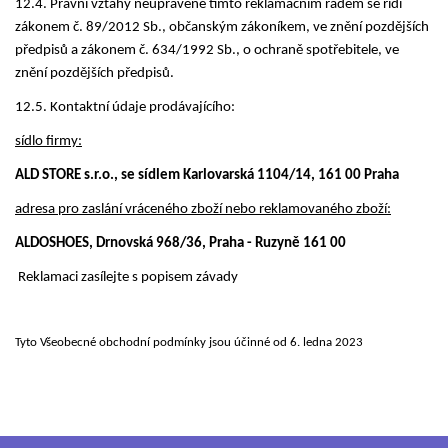
12.4. Právní vztahy neupravené tímto reklamačním řádem se řídí
zákonem č. 89/2012 Sb., občanským zákoníkem, ve znění pozdějších
předpisů a zákonem č. 634/1992 Sb., o ochraně spotřebitele, ve
znění pozdějších předpisů.
12.5. Kontaktní údaje prodávajícího:
sídlo firmy:
ALD STORE s.r.o., se sídlem Karlovarská 1104/14, 161 00 Praha
adresa pro zaslání vráceného zboží nebo reklamovaného zboží:
ALDOSHOES, Drnovská 968/36, Praha - Ruzyně 161 00
Reklamaci zasílejte s popisem závady
Tyto Všeobecné obchodní podmínky jsou účinné od 6. ledna 2023