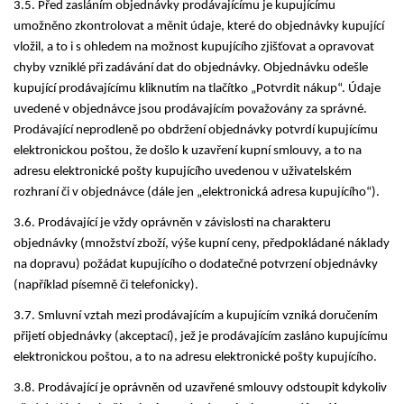
3.5. Před zasláním objednávky prodávajícímu je kupujícímu
umožněno zkontrolovat a měnit údaje, které do objednávky kupující
vložil, a to i s ohledem na možnost kupujícího zjišťovat a opravovat
chyby vzniklé při zadávání dat do objednávky. Objednávku odešle
kupující prodávajícímu kliknutím na tlačítko „Potvrdit nákup“. Údaje
uvedené v objednávce jsou prodávajícím považovány za správné.
Prodávající neprodleně po obdržení objednávky potvrdí kupujícímu
elektronickou poštou, že došlo k uzavření kupní smlouvy, a to na
adresu elektronické pošty kupujícího uvedenou v uživatelském
rozhraní či v objednávce (dále jen „elektronická adresa kupujícího“).
3.6. Prodávající je vždy oprávněn v závislosti na charakteru
objednávky (množství zboží, výše kupní ceny, předpokládané náklady
na dopravu) požádat kupujícího o dodatečné potvrzení objednávky
(například písemně či telefonicky).
3.7. Smluvní vztah mezi prodávajícím a kupujícím vzniká doručením
přijetí objednávky (akceptací), jež je prodávajícím zasláno kupujícímu
elektronickou poštou, a to na adresu elektronické pošty kupujícího.
3.8. Prodávající je oprávněn od uzavřené smlouvy odstoupit kdykoliv