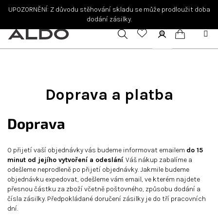
Přejít
UPOZORNĚNÍ: Z důvodu stěhování skladu se může prodloužit doba
na
dodání zásilky.
obsah
Hledat
Přihlášení
Nákupní
košík
Doprava a platba
Doprava
O přijetí vaší objednávky vás budeme informovat emailem
do 15
minut od jejího vytvoření a odeslání
. Váš nákup zabalíme a
odešleme neprodleně po přijetí objednávky. Jakmile budeme
objednávku expedovat, odešleme vám email, ve kterém najdete
přesnou částku za zboží včetně poštovného, způsobu dodání a
čísla zásilky. Předpokládané doručení zásilky je do tří pracovních
dní.