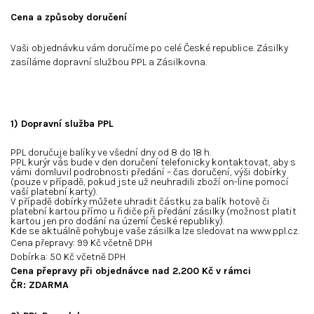
Cena a způsoby doručení
Vaši objednávku vám doručíme po celé České republice. Zásilky
zasíláme dopravní službou PPL a Zásilkovna.
1) Dopravní služba PPL
PPL doručuje balíky ve všední dny od 8 do 18 h.
PPL kurýr vás bude v den doručení telefonicky kontaktovat, aby s
vámi domluvil podrobnosti předání – čas doručení, výši dobírky
(pouze v případě, pokud jste už neuhradili zboží on-line pomocí
vaší platební karty).
V případě dobírky můžete uhradit částku za balík hotově či
platební kartou přímo u řidiče při předání zásilky (možnost platit
kartou jen pro dodání na území České republiky).
Kde se aktuálně pohybuje vaše zásilka lze sledovat na
www.ppl.cz
.
Cena přepravy: 99 Kč včetně DPH
Dobírka: 50 Kč včetně DPH
Cena přepravy při objednávce nad 2.200 Kč v rámci
ČR: ZDARMA