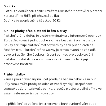
Dobírka
Platbu za doručenou zásilku můžete uskutečnit hotově či platební
kartou přímo řidiči při převzetí balíku.
Dobírka je zpoplatněna částkou 50 Kč.
Online platby přes platební bránu GoPay
Platební brána GoPay je systém vyvinutý pro internetové obchody.
Zprostředkovává jednoduché, rychlé a bezpečné online platby.
GoPay sdružuje platební metody většiny bank působících na
českém trhu. Platební brána GoPay je provozovaná na základě
povolení uděleného Českou národní bankou pro poskytování
platebních služeb malého rozsahu a zároveň podléhá její
stanovené kontrole.
Průběh platby
Peníze jsou převedeny na účet prodejce během několika minut.
Díky tomu může prodejce odeslat zboží rychleji. Bezpečnost
transakce garantuje vaše banka, protože platba probíhá přímo ve
vašem internetovém bankovnictví.
Po přihlášení do vašeho internetového bankovnictví vám bude