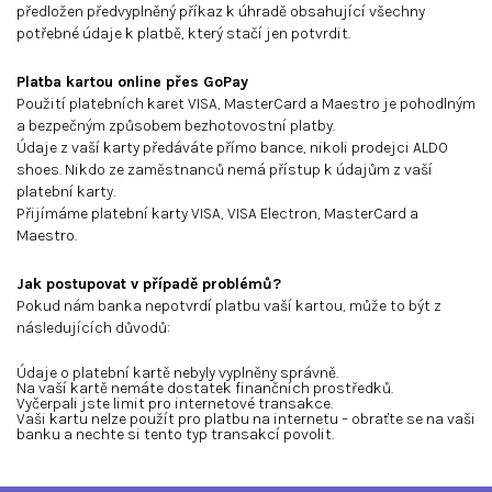
předložen předvyplněný příkaz k úhradě obsahující všechny
potřebné údaje k platbě, který stačí jen potvrdit.
Platba kartou online přes GoPay
Použití platebních karet VISA, MasterCard a Maestro je pohodlným
a bezpečným způsobem bezhotovostní platby.
Údaje z vaší karty předáváte přímo bance, nikoli prodejci ALDO
shoes. Nikdo ze zaměstnanců nemá přístup k údajům z vaší
platební karty.
Přijímáme platební karty VISA, VISA Electron, MasterCard a
Maestro.
Jak postupovat v případě problémů?
Pokud nám banka nepotvrdí platbu vaší kartou, může to být z
následujících důvodů:
Údaje o platební kartě nebyly vyplněny správně.
Na vaší kartě nemáte dostatek finančních prostředků.
Vyčerpali jste limit pro internetové transakce.
Vaši kartu nelze použít pro platbu na internetu – obraťte se na vaši
banku a nechte si tento typ transakcí povolit.